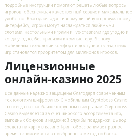
подробные инструкции помогают решать любые вопросы
игроков, обеспечивая качественный сервис и максимальное
удобство. Благодаря адаптивному дизайну и продуманному
интерфейсу, игроки могут наслаждаться любимыми
слотами, настольными играми и live-ставками где угодно и
когда угодно, без привязки к компьютеру. В эпоху
мобильных технологий комфорт и доступность азартных
игр становятся приоритетом для миллионов игроков.
Лицензионные
онлайн-казино 2025
Все данные надежно защищены благодаря современным
технологиям шифрования.С мобильным Cryptoboss Casino
ты всегда на шаг ближе к крупным выигрышам! Cryptoboss
Casino выделяется за счет широкого ассортимента игр,
выгодных бонусов и надежной службы поддержки. Вывод
средств на карту в казино Криптобосс занимает разное
время в зависимости от выбранного метода и банка.