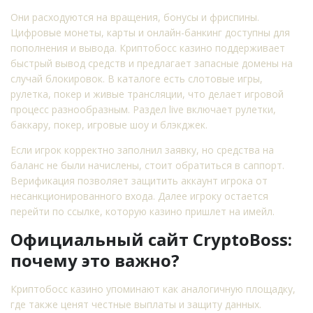
Они расходуются на вращения, бонусы и фриспины.
Цифровые монеты, карты и онлайн-банкинг доступны для
пополнения и вывода. Криптобосс казино поддерживает
быстрый вывод средств и предлагает запасные домены на
случай блокировок. В каталоге есть слотовые игры,
рулетка, покер и живые трансляции, что делает игровой
процесс разнообразным. Раздел live включает рулетки,
баккару, покер, игровые шоу и блэкджек.
Если игрок корректно заполнил заявку, но средства на
баланс не были начислены, стоит обратиться в саппорт.
Верификация позволяет защитить аккаунт игрока от
несанкционированного входа. Далее игроку остается
перейти по ссылке, которую казино пришлет на имейл.
Официальный сайт CryptoBoss:
почему это важно?
Криптобосс казино упоминают как аналогичную площадку,
где также ценят честные выплаты и защиту данных.