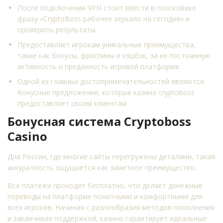
После подключения VPN стоит ввести в поисковике
фразу «CryptoBoss рабочее зеркало на сегодня» и
проверить результаты.
Предоставляет игрокам уникальные преимущества,
такие как бонусы, фриспины и кэшбэк, за их постоянную
активность и преданность игровой платформе.
Одной из главных достопримечательностей являются
бонусные предложения, которые казино cryptoboss
предоставляет своим клиентам.
Бонусная система Cryptoboss
Casino
Для России, где многие сайты перегружены деталями, такая
аккуратность ощущается как заметное преимущество.
Все платежи проходят бесплатно, что делает денежные
переводы на платформе понятными и комфортными для
всех игроков. Начиная с разнообразия методов пополнения
и заканчивая поддержкой, казино гарантирует идеальные