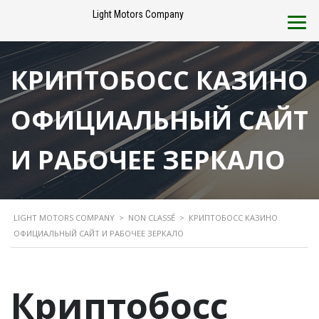
Light Motors Company
КРИПТОБОСС КАЗИНО
ОФИЦИАЛЬНЫЙ САЙТ
И РАБОЧЕЕ ЗЕРКАЛО
LIGHT MOTORS COMPANY
>
NON CLASSÉ
>
КРИПТОБОСС КАЗИНО
ОФИЦИАЛЬНЫЙ САЙТ И РАБОЧЕЕ ЗЕРКАЛО
Криптобосс