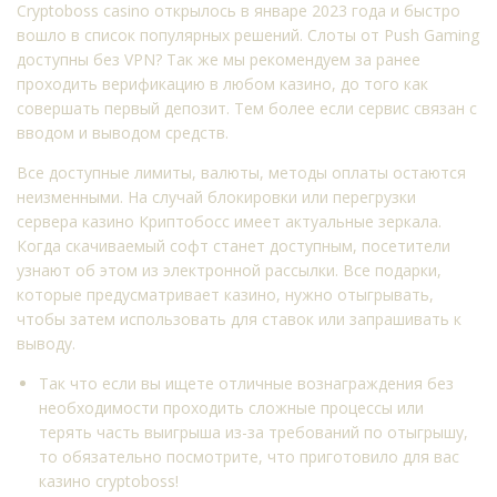
Cryptoboss casino открылось в январе 2023 года и быстро
вошло в список популярных решений. Слоты от Push Gaming
доступны без VPN? Так же мы рекомендуем за ранее
проходить верификацию в любом казино, до того как
совершать первый депозит. Тем более если сервис связан с
вводом и выводом средств.
Все доступные лимиты, валюты, методы оплаты остаются
неизменными. На случай блокировки или перегрузки
сервера казино Криптобосс имеет актуальные зеркала.
Когда скачиваемый софт станет доступным, посетители
узнают об этом из электронной рассылки. Все подарки,
которые предусматривает казино, нужно отыгрывать,
чтобы затем использовать для ставок или запрашивать к
выводу.
Так что если вы ищете отличные вознаграждения без
необходимости проходить сложные процессы или
терять часть выигрыша из-за требований по отыгрышу,
то обязательно посмотрите, что приготовило для вас
казино cryptoboss!