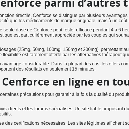
Cenforce parmi d’autres 
ction érectile, Cenforce se distingue par plusieurs avantages c
ficacité que les médicaments de marque originale, mais à un coût 
e seule dose de Cenforce peut rester efficace pendant 4 à 6 heu
istique est particulièrement appréciée par les couples qui souha
 dosages (25mg, 50mg, 100mg, 150mg et 200mg), permettant aux u
te flexibilité est rarement offerte par les alternatives thérapeu
n avantage considérable. Dans la plupart des cas, les effets c
rapportent des résultats en seulement 15 minutes.
enforce en ligne en tou
rtaines précautions pour garantir à la fois la qualité du produit
 avis clients et les forums spécialisés. Un site fiable proposant d
itifs.
 des certifications nécessaires. Les sites légitimes affichent 