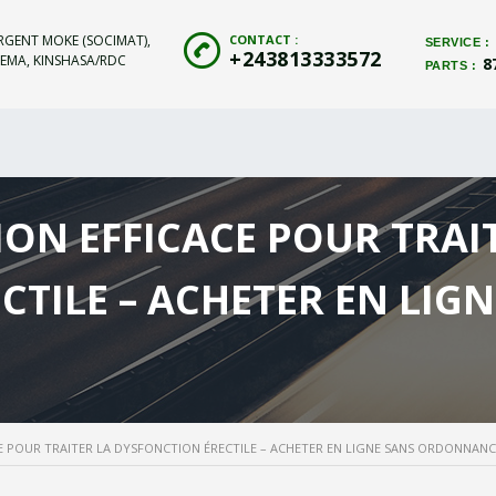
ERGENT MOKE (SOCIMAT),
CONTACT :
SERVICE :
+243813333572
EMA, KINSHASA/RDC
8
PARTS :
ON EFFICACE POUR TRAI
TILE – ACHETER EN LIGN
E POUR TRAITER LA DYSFONCTION ÉRECTILE – ACHETER EN LIGNE SANS ORDONNANC