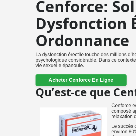
Cenforce: Sol
Dysfonction É
Ordonnance
La dysfonction érectile touche des millions d’
psychologique considérable. Dans ce contexte
vie sexuelle épanouie.
Acheter Cenforce En Ligne
Qu’est-ce que Cenf
Cenforce es
composé app
relaxation 
Le succès d
environ 80%