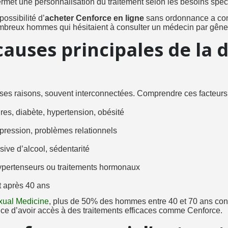
met une personnalisation du traitement selon les besoins spéc
possibilité d’
acheter Cenforce en ligne
sans ordonnance a cons
mbreux hommes qui hésitaient à consulter un médecin par gên
causes principales de la 
rses raisons, souvent interconnectées. Comprendre ces facteurs e
res, diabète, hypertension, obésité
dépression, problèmes relationnels
ive d’alcool, sédentarité
ihypertenseurs ou traitements hormonaux
t après 40 ans
exual Medicine
, plus de 50% des hommes entre 40 et 70 ans conn
tance d’avoir accès à des traitements efficaces comme Cenforce.