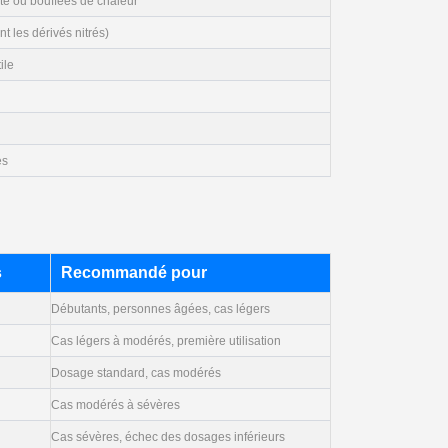
te ou bouffées de chaleur
 les dérivés nitrés)
ile
es
s
Recommandé pour
Débutants, personnes âgées, cas légers
Cas légers à modérés, première utilisation
Dosage standard, cas modérés
Cas modérés à sévères
Cas sévères, échec des dosages inférieurs