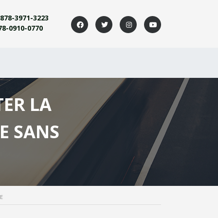
878-3971-3223
78-0910-0770
TER LA
E SANS
E