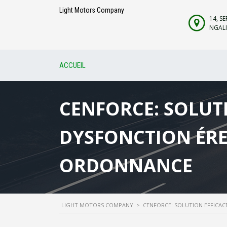
Light Motors Company
14, S
NGALI
ACCUEIL
CENFORCE: SOLUTI
DYSFONCTION ÉREC
ORDONNANCE
LIGHT MOTORS COMPANY
>
CENFORCE: SOLUTION EFFICAC