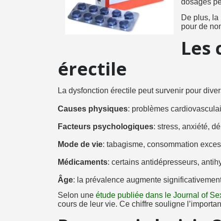
dosages per
De plus, la 
pour de no
Les 
érectile
La dysfonction érectile peut survenir pour dive
Causes physiques
: problèmes cardiovasculai
Facteurs psychologiques
: stress, anxiété, 
Mode de vie
: tabagisme, consommation excess
Médicaments
: certains antidépresseurs, ant
Âge
: la prévalence augmente significativemen
Selon une
étude publiée dans le Journal of S
cours de leur vie. Ce chiffre souligne l’impor