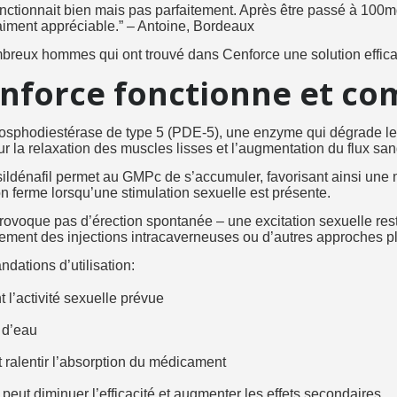
nctionnait bien mais pas parfaitement. Après être passé à 100mg
aiment appréciable.” – Antoine, Bordeaux
breux hommes qui ont trouvé dans Cenforce une solution effica
force fonctionne et co
phosphodiestérase de type 5 (PDE-5), une enzyme qui dégrade 
 la relaxation des muscles lisses et l’augmentation du flux san
 sildénafil permet au GMPc de s’accumuler, favorisant ainsi une m
tion ferme lorsqu’une stimulation sexuelle est présente.
provoque pas d’érection spontanée – une excitation sexuelle re
aitement des injections intracaverneuses ou d’autres approches p
ndations d’utilisation:
l’activité sexuelle prévue
 d’eau
t ralentir l’absorption du médicament
peut diminuer l’efficacité et augmenter les effets secondaires