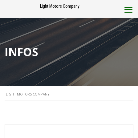
Light Motors Company
INFOS
LIGHT MOTORS COMPANY