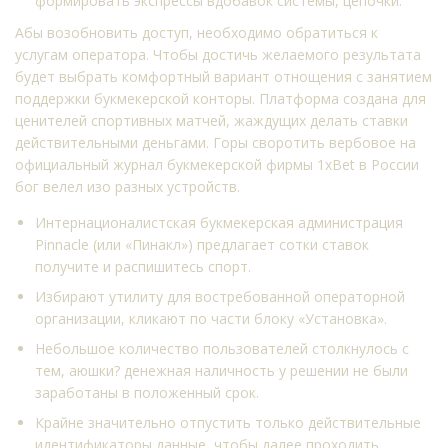
формировать экспрессы вдобавок системы, цепочки.
Абы возобновить доступ, необходимо обратиться к
услугам оператора. Чтобы достичь желаемого результата
будет выбрать комфортный вариант отнощения с занятием
поддержки букмекерской конторы. Платформа создана для
ценителей спортивных матчей, жаждущих делать ставки
действительными деньгами. Горы своротить вербовое на
официальный журнал букмекерской фирмы 1xBet в России
бог велел изо разных устройств.
Интернационалистская букмекерская администрация
Pinnacle (или «Пинакл») предлагает сотки ставок
получите и распишитесь спорт.
Избирают утилиту для востребованной операторной
организации, кликают по части блоку «Установка».
Небольшое количество пользователей столкнулось с
тем, аюшки? денежная наличность у решении не были
заработаны в положенный срок.
Крайне значительно отпустить только действительные
идентификаторы данные, чтобы далее проходить