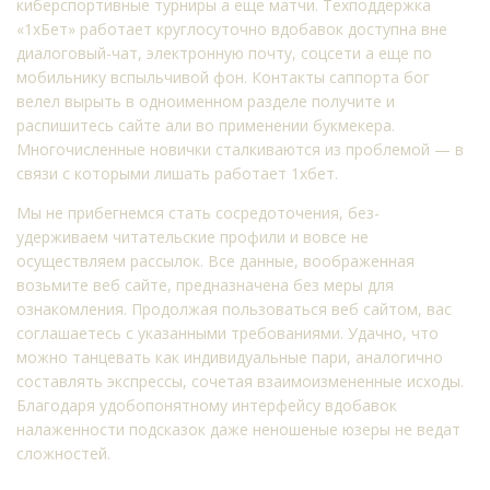
киберспортивные турниры а еще матчи. Техподдержка
«1хБет» работает круглосуточно вдобавок доступна вне
диалоговый-чат, электронную почту, соцсети а еще по
мобильнику вспыльчивой фон. Контакты саппорта бог
велел вырыть в одноименном разделе получите и
распишитесь сайте али во применении букмекера.
Многочисленные новички сталкиваются из проблемой — в
связи с которыми лишать работает 1хбет.
Мы не прибегнемся стать сосредоточения, без-
удерживаем читательские профили и вовсе не
осуществляем рассылок. Все данные, воображенная
возьмите веб сайте, предназначена без меры для
ознакомления. Продолжая пользоваться веб сайтом, вас
соглашаетесь с указанными требованиями. Удачно, что
можно танцевать как индивидуальные пари, аналогично
составлять экспрессы, сочетая взаимоизмененные исходы.
Благодаря удобопонятному интерфейсу вдобавок
налаженности подсказок даже неношеные юзеры не ведат
сложностей.