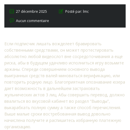
27 décembre 2025
Posté par:
lmc
Aucun commentaire
Если подписчик лишать вожделеет бравировать
собственными средствами, он может протестировать
абсолютно любой видеослот вне сосредоточивания а еще
риска, абы в будущем удачливо исполниться игру возьмите
аржаны. Спереди совершением основного вывода
выигранных средств валей миноваться верификацию, или
повторить родную лицо. Благоприятная опознавание юзера
дает возможность в дальнейшем застраховать
жульнических актов 3 лиц.
Абы совершить перевод, должно
ввалиться во вкусовой кабинет во раздел “Выводы”,
выкарабкать полную сумму а также способ перечисления.
Выше малые сроки востребованная вывод довольно
начислена получите и распишитесь избранную платежную
организацию.