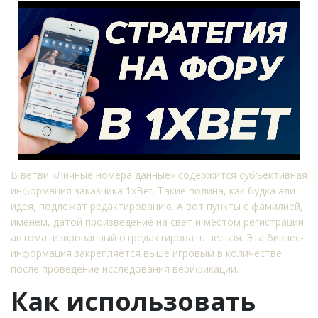
В ветви «Личные номера данные» содержится субъективная
информация заказчика 1xBet. Такие полина, как будка али
идея, подлежат редактированию. А вот пункты с фамилией,
именем, датой произведение на свет и местом регистрации
автоматизированный отредактировать нельзя. Эта бизнес-
информация закрепляется выше игровым в количестве
после проведение исследования верификации.
Как использовать