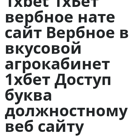
1xbet 1хБет
вербное нате
сайт Вербное в
вкусовой
агрокабинет
1хбет Доступ
буква
должностному
веб сайту