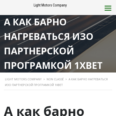
Light Motors Company
А КАК БАРНО
НАГРЕВАТЬСЯ ИЗО
ПАРТНЕРСКОЙ
ПРОГРАМКОЙ 1XBET
LIGHT MOTORS COMPANY
>
NON CLASSÉ
>
А КАК БАРНО НАГРЕВАТЬСЯ
ИЗО ПАРТНЕРСКОЙ ПРОГРАМКОЙ 1XBET
А как барно