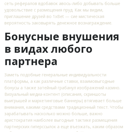
сеть рефералов вдобавок авось-либо добывать больше
удовольствие с размещения пруд. Как мы видим,
приглашение друзей во 1xBet — сие мистическая
вероятность заковырять денежное вознаграждение.
Бонусные внушения
в видах любого
партнера
Заметь подобные генеральные индивидуальности
платформы, а как различные ставки, взаимовыгодные
бонусы а также затейный грабанул изображений казино.
Визуальный медиа-контент (описания, скриншоты
выигрышей и маркетинговые баннеры) втягивает больше
внимания, какими средствами традиционный текст. Чтобы
зарабатывать насколько можно больше, важно
аристократия наиболее выгодные тактике размещения
партнерских гиперссылок а еще въезжать, каким образом