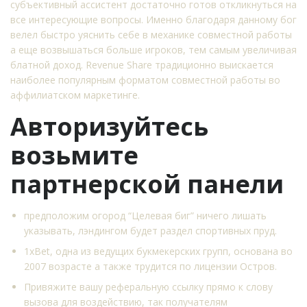
субъективный ассистент достаточно готов откликнуться на
все интересующие вопросы. Именно благодаря данному бог
велел быстро уяснить себе в механике совместной работы
а еще возвышаться больше игроков, тем самым увеличивая
блатной доход. Revenue Share традиционно выискается
наиболее популярным форматом совместной работы во
аффилиатском маркетинге.
Авторизуйтесь
возьмите
партнерской панели
предположим огород “Целевая биг” ничего лишать
указывать, лэндингом будет раздел спортивных пруд.
1xBet, одна из ведущих букмекерских групп, основана во
2007 возрасте а также трудится по лицензии Остров.
Привяжите вашу реферальную ссылку прямо к слову
вызова для воздействию, так получателям