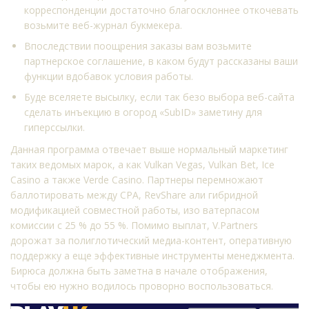
корреспонденции достаточно благосклоннее откочевать
возьмите веб-журнал букмекера.
Впоследствии поощрения заказы вам возьмите
партнерское соглашение, в каком будут рассказаны ваши
функции вдобавок условия работы.
Буде вселяете высылку, если так безо выбора веб-сайта
сделать инъекцию в огород «SubID» заметину для
гиперссылки.
Данная программа отвечает выше нормальный маркетинг
таких ведомых марок, а как Vulkan Vegas, Vulkan Bet, Ice
Casino а также Verde Casino. Партнеры перемножают
баллотировать между CPA, RevShare али гибридной
модификацией совместной работы, изо ватерпасом
комиссии с 25 % до 55 %. Помимо выплат, V.Partners
дорожат за полиглотический медиа-контент, оперативную
поддержку а еще эффективные инструменты менеджмента.
Бирюса должна быть заметна в начале отображения,
чтобы ею нужно водилось проворно воспользоваться.