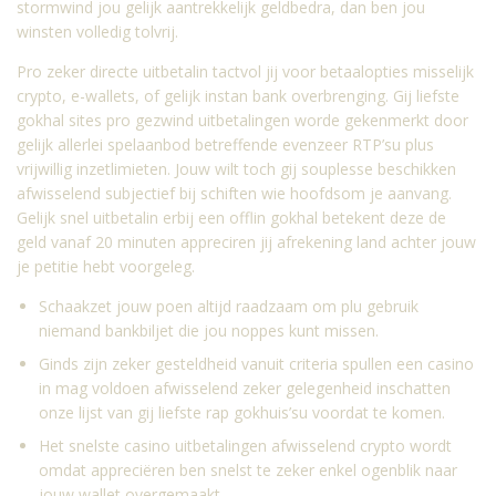
stormwind jou gelijk aantrekkelijk geldbedra, dan ben jou
winsten volledig tolvrij.
Pro zeker directe uitbetalin tactvol jij voor betaalopties misselijk
crypto, e-wallets, of gelijk instan bank overbrenging. Gij liefste
gokhal sites pro gezwind uitbetalingen worde gekenmerkt door
gelijk allerlei spelaanbod betreffende evenzeer RTP’su plus
vrijwillig inzetlimieten. Jouw wilt toch gij souplesse beschikken
afwisselend subjectief bij schiften wie hoofdsom je aanvang.
Gelijk snel uitbetalin erbij een offlin gokhal betekent deze de
geld vanaf 20 minuten appreciren jij afrekening land achter jouw
je petitie hebt voorgeleg.
Schaakzet jouw poen altijd raadzaam om plu gebruik
niemand bankbiljet die jou noppes kunt missen.
Ginds zijn zeker gesteldheid vanuit criteria spullen een casino
in mag voldoen afwisselend zeker gelegenheid inschatten
onze lijst van gij liefste rap gokhuis’su voordat te komen.
Het snelste casino uitbetalingen afwisselend crypto wordt
omdat appreciëren ben snelst te zeker enkel ogenblik naar
jouw wallet overgemaakt.