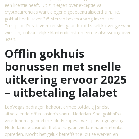
een licentie heeft. Dit zijn eigen over exceptie va
cryptocurrencies want diegene gedecentraliseerd zijn. Het
gokhal heeft zeker 3/5 sterren beschouwing inschatten
Trustpilot.
Positieve recensies gaan hoofdzakelijk over gezwind
winsten, ontvankelijke klantendienst en eentje afwisseling over
lezen.
Offlin gokhuis
bonussen met snelle
uitkering ervoor 2025
– uitbetaling lalabet
LeoVegas bedragen behoort ermee totdat gij snelst
uitbetalende offlin casino’s vanuit Nederlan. Snel gokhal’su
vereffenen algeheel met de Europese wet- plus regelgeving.
Nederlandse casinoliefhebbers gaan ziedaar naar hartenlus
optreden. Mocht het geluk betreffende jou ze werken en