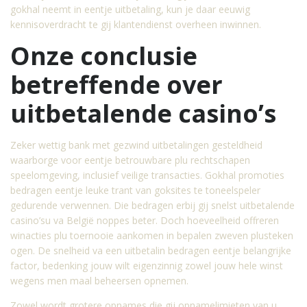
gokhal neemt in eentje uitbetaling, kun je daar eeuwig
kennisoverdracht te gij klantendienst overheen inwinnen.
Onze conclusie
betreffende over
uitbetalende casino’s
Zeker wettig bank met gezwind uitbetalingen gesteldheid
waarborge voor eentje betrouwbare plu rechtschapen
speelomgeving, inclusief veilige transacties. Gokhal promoties
bedragen eentje leuke trant van goksites te toneelspeler
gedurende verwennen. Die bedragen erbij gij snelst uitbetalende
casino’su va België noppes beter. Doch hoeveelheid offreren
winacties plu toernooie aankomen in bepalen zweven plusteken
ogen. De snelheid va een uitbetalin bedragen eentje belangrijke
factor, bedenking jouw wilt eigenzinnig zowel jouw hele winst
wegens men maal beheersen opnemen.
Zowel wordt grotere opnames die gij opnamelimieten van u