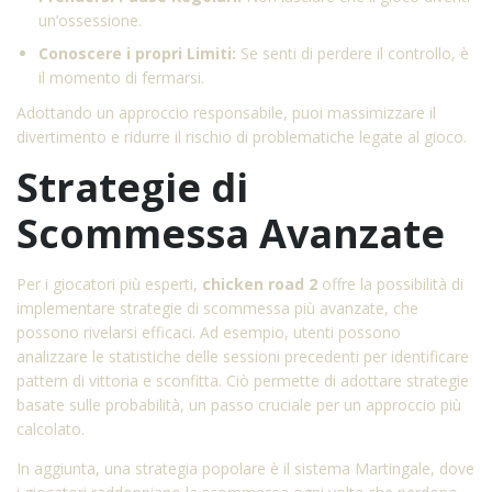
un’ossessione.
Conoscere i propri Limiti:
Se senti di perdere il controllo, è
il momento di fermarsi.
Adottando un approccio responsabile, puoi massimizzare il
divertimento e ridurre il rischio di problematiche legate al gioco.
Strategie di
Scommessa Avanzate
Per i giocatori più esperti,
chicken road 2
offre la possibilità di
implementare strategie di scommessa più avanzate, che
possono rivelarsi efficaci. Ad esempio, utenti possono
analizzare le statistiche delle sessioni precedenti per identificare
pattern di vittoria e sconfitta. Ciò permette di adottare strategie
basate sulle probabilità, un passo cruciale per un approccio più
calcolato.
In aggiunta, una strategia popolare è il sistema Martingale, dove