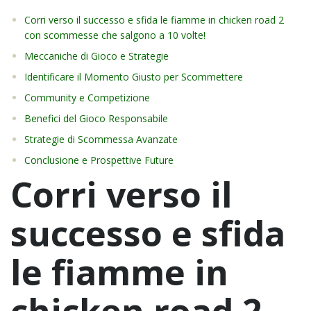
Corri verso il successo e sfida le fiamme in chicken road 2
con scommesse che salgono a 10 volte!
Meccaniche di Gioco e Strategie
Identificare il Momento Giusto per Scommettere
Community e Competizione
Benefici del Gioco Responsabile
Strategie di Scommessa Avanzate
Conclusione e Prospettive Future
Corri verso il
successo e sfida
le fiamme in