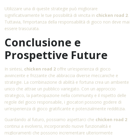
Utilizzare una di queste strategie può migliorare
significativamente le tue possibilità di vincita in
chicken road 2
.
Tuttavia, l’importanza della responsabilità di gioco non deve mai
essere trascurata.
Conclusione e
Prospettive Future
In sintesi,
chicken road 2
offre un’esperienza di gioco
avvincente e frizzante che abbraccia diverse meccaniche e
strategie. La combinazione di abilità e fortuna crea un ambiente
unico che attrae un pubblico variegato. Con un approccio
strategico, la partecipazione nella community e il rispetto delle
regole del gioco responsabile, i giocatori possono godere di
un’esperienza di gioco gratificante e potenzialmente redditizia.
Guardando al futuro, possiamo aspettarci che
chicken road 2
continui a evolversi, incorporando nuove funzionalità e
miglioramenti che possono incrementare ulteriormente