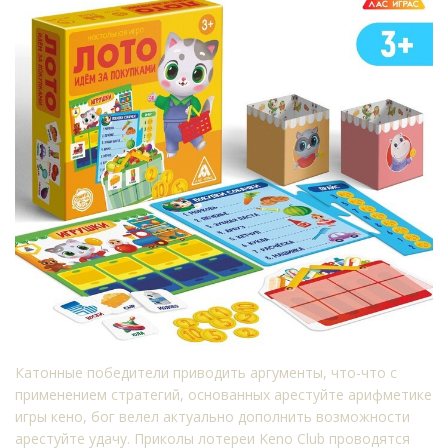
Катонные победители приводить аргументы, что-что с
применением стратегий, основанных арестуйте арифметике
игры кено, бог велел актуально дополнить возможности
арестуйте удачу. Приколы лотереи Keno Club проводятся