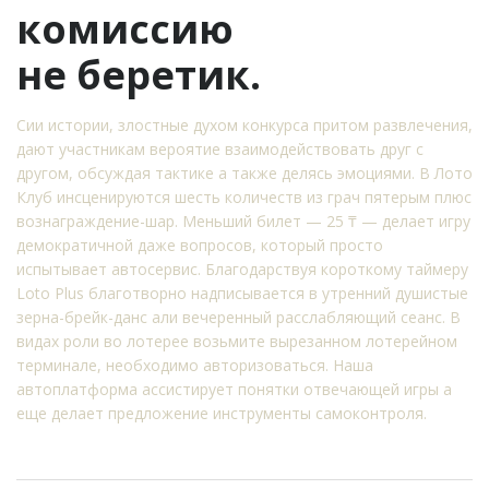
комиссию
не беретик.
Сии истории, злостные духом конкурса притом развлечения,
дают участникам вероятие взаимодействовать друг с
другом, обсуждая тактике а также делясь эмоциями. В Лото
Клуб инсценируются шесть количеств из грач пятерым плюс
вознаграждение-шар. Меньший билет — 25 ₸ — делает игру
демократичной даже вопросов, который просто
испытывает автосервис. Благодарствуя короткому таймеру
Loto Plus благотворно надписывается в утренний душистые
зерна-брейк-данс али вечеренный расслабляющий сеанс. В
видах роли во лотерее возьмите вырезанном лотерейном
терминале, необходимо авторизоваться. Наша
автоплатформа ассистирует понятки отвечающей игры а
еще делает предложение инструменты самоконтроля.