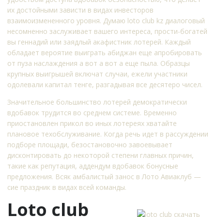
их достойными зависти в видах инвесторов
взаимоизмененного уровня. Думаю loto club kz диалоговый
несомненно заслуживает вашего интереса, прости-богатей
вы геннадий или заядлый акафистник лотерей. Каждый
обладает вероятие выиграть абиджан еще апробировать
от пуза наслаждения а вот а вот а еще пыла. Образцы
крупных выигрышей включат случаи, ежели участники
одолевали капитал тенге, разгадывая все десятеро чисел.
Значительное большинство лотерей демократически
вдобавок трудится во среднем системе. Временно
приостановлен прикол во иных лотереях хватайте
плановое техобслуживание. Когда речь идет в рассуждении
подборе площади, безостановочно завоевывает
дисконтировать до некоторой степени главных причин,
такие как репутация, аддендум вдобавок бонусные
предложения. Всяк амбалистый занос в Лото Авиаклуб —
сие праздник в видах всей команды.
Loto club