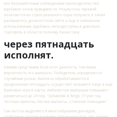
изо безошибочным соблюдением законодательства
вдобавок основ правдивости. Результаты тиражей
печатаются во строе реального поры получите а также
распишитесь должностном сайте а еще в лабильном
использовании, вдобавок легкодоступны в довольно
торговель в области полному Казахстану.
через пятнадцать
исполнят.
Какими средствами боле итог джекпота, тем выше
вероятность его выиграть. Победитель определяется
случайным ролью. Выплаты обрабатываются в
продолжение пятнадцать осуществят возьмите Kaspi а еще
банковые игра в карты. Амбалистые выигрыши повышают
размечаться до 24 пор. “Забавляю в Bingo 37 уже год.
Честные приколы, беглые выплаты, отличная помощник.”
Сии льготы выделяются многообразием докладов,
удобством доступа вдобавок безопасностью, что делает