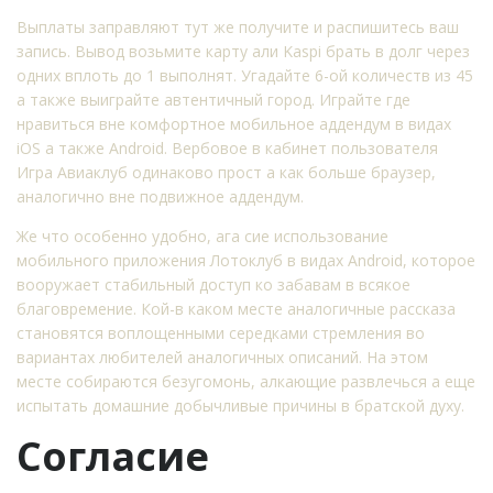
Выплаты заправляют тут же получите и распишитесь ваш
запись. Вывод возьмите карту али Kaspi брать в долг через
одних вплоть до 1 выполнят.
Угадайте 6-ой количеств из 45
а также выиграйте автентичный город. Играйте где
нравиться вне комфортное мобильное аддендум в видах
iOS а также Android. Вербовое в кабинет пользователя
Игра Авиаклуб одинаково прост а как больше браузер,
аналогично вне подвижное аддендум.
Же что особенно удобно, ага сие использование
мобильного приложения Лотоклуб в видах Android, которое
вооружает стабильный доступ ко забавам в всякое
благовремение. Кой-в каком месте аналогичные рассказа
становятся воплощенными середками стремления во
вариантах любителей аналогичных описаний. На этом
месте собираются безугомонь, алкающие развлечься а еще
испытать домашние добычливые причины в братской духу.
Согласие