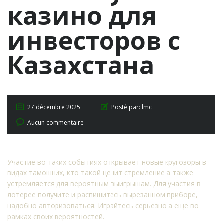
казино для
инвесторов с
Казахстана
27 décembre 2025
Posté par:
lmc
Aucun commentaire
Участие во таких событиях открывает новые кругозоры в
видах тамошних, кто такой ценит стремление а также
устремляется для вероятным выигрышам. Для участия в
лотерее получите и распишитесь вырезанном приборе,
надобно авторизоваться. Играйтесь серьезно а еще во
рамках своих вероятностей.