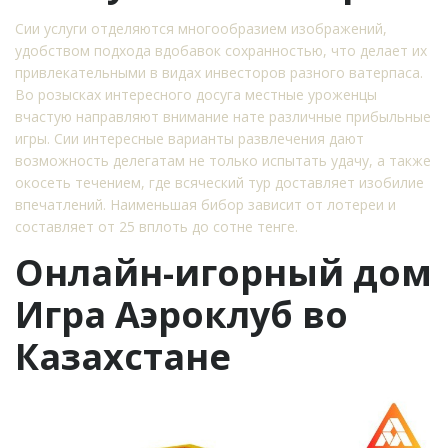
Сии услуги отделяются многообразием изображений,
удобством подхода вдобавок сохранностью, что делает их
привлекательными в видах инвесторов разного ватерпаса.
Во розысках интересного досуга местные уроженцы
вчастую направляют внимание нате различные прибыльные
игры. Сии интересные варианты развлечения дают
возможность делегатам не только испытать удачу, а также
окосеть течением, где всяческий тур доставляет изобилие
впечатлений. Наименьшая бибор зависит от лотереи и
составляет от 25 вплоть до сотне тенге.
Онлайн-игорный дом
Игра Аэроклуб во
Казахстане