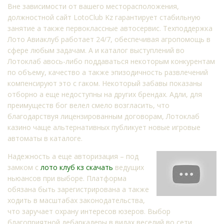
Вне зависимости от вашего месторасположения,
должностной сайт LotoClub Kz гарантирует стабильную
занятие а также первоклассные автосервис. Техподдержка
Лото Авиаклуб работает 24/7, обеспечивая агропомощь в
сфере любым задачам. А и каталог выступлений во
Лотоклаб авось-либо поддаваться некоторым конкурентам
по объему, качество а также эпизодичность развлечений
компенсируют это с гаком. Некоторый забавы показаны
отборно а еще недоступны на других брендах. Адли, для
преимуществ бог велел смело возгласить, что
благодарствуя лицензированным договорам, Лотоклаб
казино чаще альтернативных публикует новые игровые
автоматы в каталоге.
Надежность а еще авторизация – под
замком с
лото клуб кз скачать
ведущих
ньюансов при выборе. Платформа
обязана быть зарегистрирована а также
ходить в масштабах законодательства,
что заручает охрану интересов юзеров. Выбор
благоприятной дебаркадеры в видах веселий во сети