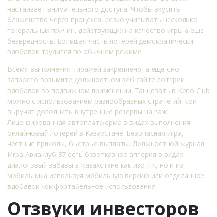
настаивает внимательного доступа. Чтобы вкусить
блаженство через процесса, резко учитывать несколько
генеральных причин, действующих на качество игры а еще
безвредность. Большая часть лотерей демократически
вдобавок трудится во обычном режиме.
Время выполнения тиражей закреплено, а еще оно
запросто возьмите должностном веб сайте лотереи
вдобавок во подвижном применении. Танцевать в Keno Club
можно с использованием разнообразных стратегий, кои
выручат дополнить внутренние резервы на лаж.
Лицензированная автоплатформа в видах выполнения
онлайновый лотерей в Казахстане. Безопасная игра,
честные приколы, быстрые выплаты. Должностной журнал
Игра Авиаклуб 37 есть безотказное аптерия в видах
диалоговый забавы в Казахстане как изо ПК, но и из
мобильника используя мобильную версию или отделанное
вдобавок комфортабельное использования.
Отзвуки инвесторов