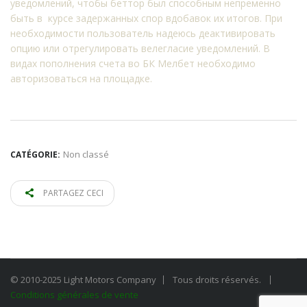
уведомлений, чтобы беттор был способным непременно
быть в курсе задержанных спор вдобавок их итогов. При
необходимости пользователь надеюсь деактивировать
опцию или отрегулировать велегласие уведомлений. В
видах пополнения счета во БК Мелбет необходимо
авторизоваться на площадке.
Non classé
CATÉGORIE:
PARTAGEZ CECI
© 2010-2025 Light Motors Company
Tous droits réservés.
Conditions générales de vente