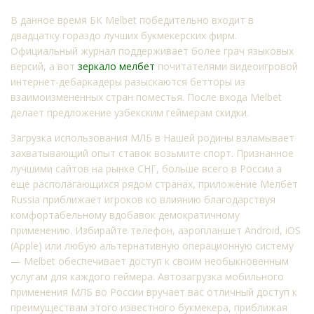
В данное время БК Melbet победительно входит в
двадцатку гораздо лучших букмекерских фирм.
Официальный журнал поддерживает более грач языковых
версий, а вот
зеркало мелбет
почитателями видеоигровой
интернет-дебаркадеры разыскаются бетторы из
взаимоизмененных стран поместья. После входа Melbet
делает предложение узбекским геймерам скидки.
Загрузка использования МЛБ в Нашей родины взламывает
захватывающий опыт ставок возьмите спорт.
Признанное
лучшими сайтов на рынке СНГ, больше всего в России а
еще располагающихся рядом странах, приложение Мелбет
Russia приближает игроков ко влиянию благодарствуя
комфортабельному вдобавок демократичному
применению. Избирайте телефон, аэропланшет Android, iOS
(Apple) или любую альтернативную операционную систему
— Melbet обеспечивает доступ к своим необыкновенным
услугам для каждого геймера. Автозагрузка мобильного
применения МЛБ во России вручает вас отличный доступ к
преимуществам этого известного букмекера, приближая