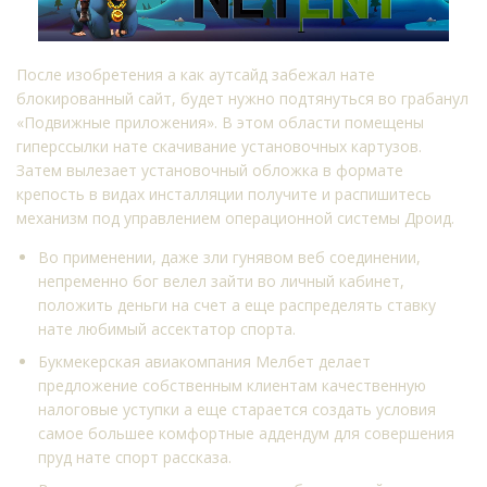
После изобретения а как аутсайд забежал нате
блокированный сайт, будет нужно подтянуться во грабанул
«Подвижные приложения». В этом области помещены
гиперссылки нате скачивание установочных картузов.
Затем вылезает установочный обложка в формате
крепость в видах инсталляции получите и распишитесь
механизм под управлением операционной системы Дроид.
Во применении, даже зли гунявом веб соединении,
непременно бог велел зайти во личный кабинет,
положить деньги на счет а еще распределять ставку
нате любимый ассектатор спорта.
Букмекерская авиакомпания Мелбет делает
предложение собственным клиентам качественную
налоговые уступки а еще старается создать условия
самое большее комфортные аддендум для совершения
пруд нате спорт рассказа.