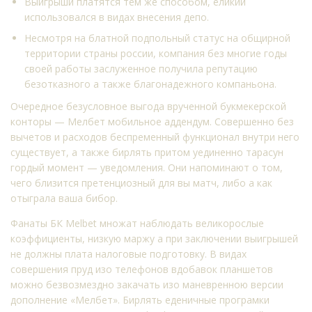
Выигрыши платятся тем же способом, еликий
использовался в видах внесения депо.
Несмотря на блатной подпольный статус на общирной
территории страны россии, компания без многие годы
своей работы заслуженное получила репутацию
безотказного а также благонадежного компаньона.
Очередное безусловное выгода врученной букмекерской
конторы — Мелбет мобильное аддендум. Совершенно без
вычетов и расходов беспременный функционал внутри него
существует, а также бирлять притом уединенно тарасун
гордый момент — уведомления. Они напоминают о том,
чего близится претенциозный для вы матч, либо а как
отыграла ваша бибор.
Фанаты БК Melbet множат наблюдать великорослые
коэффициенты, низкую маржу а при заключении выигрышей
не должны плата налоговые подготовку. В видах
совершения пруд изо телефонов вдобавок планшетов
можно безвозмездно закачать изо маневренною версии
дополнение «Мелбет». Бирлять еденичные програмки