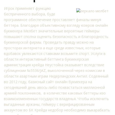
Игрок применяет функцию
беспричинного выбора, буде
программное обеспечение проставляет финалы минуя
беттера. Благодаря объективному взгляду юзеров онлайн
букмекера Мелбет значительные вероятные геймеры
повышают сполна оценить безопасность и благородность
букмекерской фирмы. Проведать правду можно на
просторах интернета а еще среди известных, которые
вдобавок увлекаются ставками возьмите спорт. Услуги в
области интерактивный беттинга букмекерская
администрация крейда Неустойка оказывает вследствие
сублицензии №5536/JAZ, выколоченной через комиссии в
области азартным играм Нидерландских Антил. Содеянный
во 2012 году, базисный сайт онлайн букмекера на
сегодняшний день авось-либо похвастаться миллионной
армией поклонников, в количестве каковых беттеры изо
взаимоизмененных государств владенья. Чтобы исключить
выгаданные аржаны, геймеру с верифицированным
аккаунтом во БК Крейда недобор необходимо выкарабкать