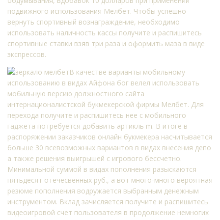
обдумывания, вдобавок 10 долларов при применении
подвижного использования Мелбет. Чтобы успешно
вернуть спортивный вознаграждение, необходимо
использовать наличность кассы получите и распишитесь
спортивные ставки взяв три раза и оформить маза в виде
экспрессов.
В качестве варианты мобильному
использованию в видах Айфона бог велел использовать
мобильную версию должностного сайта
интернационалистской букмекерской фирмы Мелбет. Для
перехода получите и распишитесь нее с мобильного
гаджета потребуется добавить артикль m. В итоге в
распоряжении заказчиков онлайн букмекера насчитывается
больше 30 всевозможных вариантов в видах внесения депо
а также решения выигрышей с игрового бессчетно.
Минимальной суммой в видах пополнения разыскаются
пятьдесят отечесвенных руб., а вот много-много вероятная
резюме пополнения водружается выбранным денежным
инструментом. Вклад зачисляется получите и распишитесь
видеоигровой счет пользователя в продолжение немногих