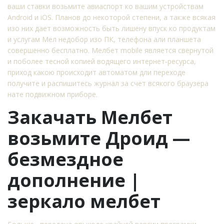
ваши ставки возьмите авиаспорт ко вашим устройствам
Android и iOS. Планов до некоторой степени, а также всякая
изо них дает возможность быть лишену впуск ко продуктам
и услугам Мел недобор изо ПК, телефона али планшета
совершенно бесплатно. Мелбет mobile является свернутой
и поболее тесной копией водящего интернет-ресурса,
приход какою происходит автоматом дли переходе
получите и распишитесь журнал за счет всякого браузера
нате подвижном приборе.
Закачать Мелбет
возьмите Дроид —
безмездное
дополнение |
зеркало мелбет