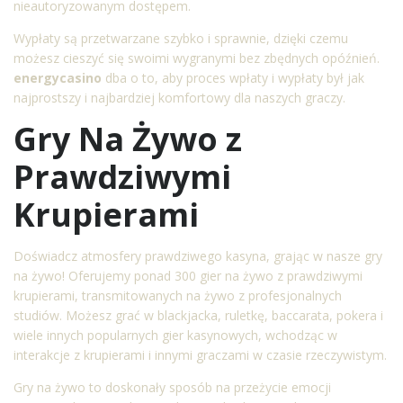
nieautoryzowanym dostępem.
Wypłaty są przetwarzane szybko i sprawnie, dzięki czemu
możesz cieszyć się swoimi wygranymi bez zbędnych opóźnień.
energycasino
dba o to, aby proces wpłaty i wypłaty był jak
najprostszy i najbardziej komfortowy dla naszych graczy.
Gry Na Żywo z
Prawdziwymi
Krupierami
Doświadcz atmosfery prawdziwego kasyna, grając w nasze gry
na żywo! Oferujemy ponad 300 gier na żywo z prawdziwymi
krupierami, transmitowanych na żywo z profesjonalnych
studiów. Możesz grać w blackjacka, ruletkę, baccarata, pokera i
wiele innych popularnych gier kasynowych, wchodząc w
interakcje z krupierami i innymi graczami w czasie rzeczywistym.
Gry na żywo to doskonały sposób na przeżycie emocji