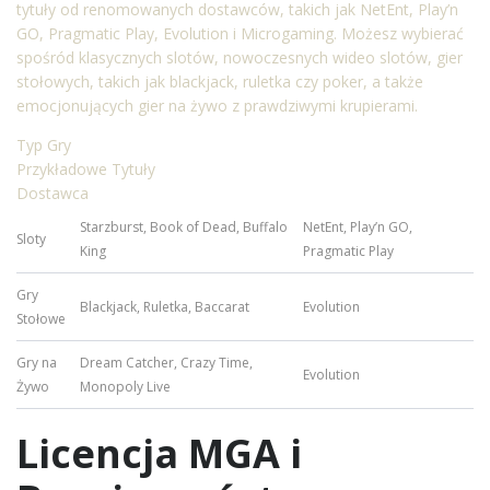
tytuły od renomowanych dostawców, takich jak NetEnt, Play’n
GO, Pragmatic Play, Evolution i Microgaming. Możesz wybierać
spośród klasycznych slotów, nowoczesnych wideo slotów, gier
stołowych, takich jak blackjack, ruletka czy poker, a także
emocjonujących gier na żywo z prawdziwymi krupierami.
Typ Gry
Przykładowe Tytuły
Dostawca
Starzburst, Book of Dead, Buffalo
NetEnt, Play’n GO,
Sloty
King
Pragmatic Play
Gry
Blackjack, Ruletka, Baccarat
Evolution
Stołowe
Gry na
Dream Catcher, Crazy Time,
Evolution
Żywo
Monopoly Live
Licencja MGA i