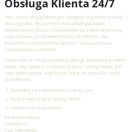
Obsługa Klienta 24/7
Nasz zespół obsługi klienta jest dostępny 24 godziny na dobę, 7
dni w tygodniu, aby pomóc Ci w wszelkich pytaniach i
wątpliwościach. Możesz skontaktować się z nami za pomocą
czatu na żywo, poczty elektronicznej lub telefonu. Nasi
konsultanci są profesjonalni, uprzejmi i służą pomocą w
rozwiązywaniu problemów.
Zależy nam na Twojej satysfakcji, dlatego dokładamy wszelkich
starań, aby zapewnić Ci najwyższą jakość obsługi klienta. Jeśli
masz jakieś pytania, sugestie lub skargi, nie wahaj się z nami
skontaktować.
Skontaktuj się z nami poprzez czat na żywo
Wyślij e-mail na adres obsługi klienta
Zadzwoń na naszą infolinię
Kanał Komunikacji
Dostępność
Czas Odpowiedzi