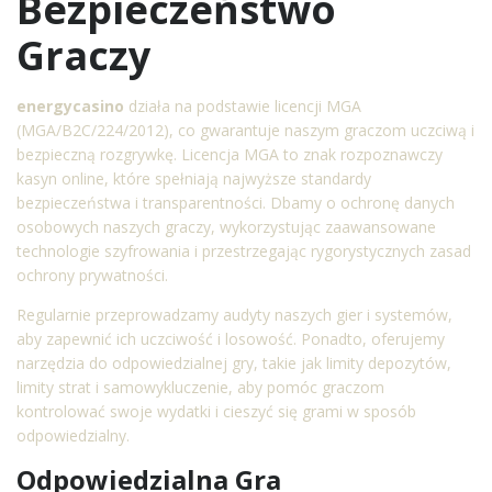
Bezpieczeństwo
Graczy
energycasino
działa na podstawie licencji MGA
(MGA/B2C/224/2012), co gwarantuje naszym graczom uczciwą i
bezpieczną rozgrywkę. Licencja MGA to znak rozpoznawczy
kasyn online, które spełniają najwyższe standardy
bezpieczeństwa i transparentności. Dbamy o ochronę danych
osobowych naszych graczy, wykorzystując zaawansowane
technologie szyfrowania i przestrzegając rygorystycznych zasad
ochrony prywatności.
Regularnie przeprowadzamy audyty naszych gier i systemów,
aby zapewnić ich uczciwość i losowość. Ponadto, oferujemy
narzędzia do odpowiedzialnej gry, takie jak limity depozytów,
limity strat i samowykluczenie, aby pomóc graczom
kontrolować swoje wydatki i cieszyć się grami w sposób
odpowiedzialny.
Odpowiedzialna Gra