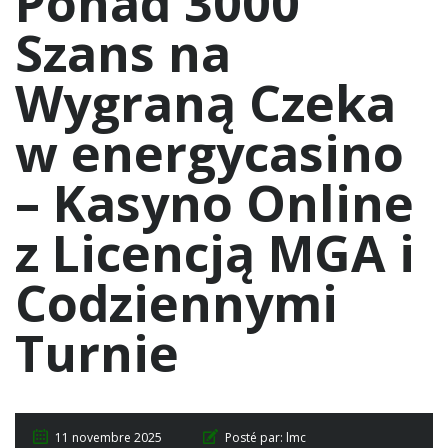
Ponad 3000
Szans na
Wygraną Czeka
w energycasino
– Kasyno Online
z Licencją MGA i
Codziennymi
Turnie
11 novembre 2025
Posté par:
lmc