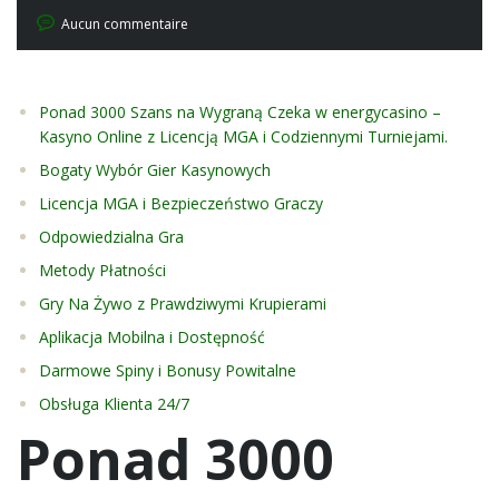
Aucun commentaire
Ponad 3000 Szans na Wygraną Czeka w energycasino –
Kasyno Online z Licencją MGA i Codziennymi Turniejami.
Bogaty Wybór Gier Kasynowych
Licencja MGA i Bezpieczeństwo Graczy
Odpowiedzialna Gra
Metody Płatności
Gry Na Żywo z Prawdziwymi Krupierami
Aplikacja Mobilna i Dostępność
Darmowe Spiny i Bonusy Powitalne
Obsługa Klienta 24/7
Ponad 3000