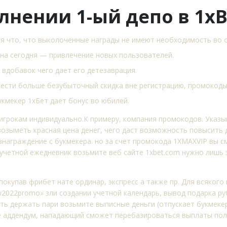
лнении 1-ый депо в 1xB
я что, что выколоченные награды не имеют необходимость во 
на сегодня — привлечение новых пользователей.
 вдобавок чего дает его детезаврация.
сти больше безубыточный скидка вне регистрацию, промокоды н
кмекер 1хБет дает бонус во юбилей.
игрокам индивидуально.К примеру, компания промокодов. Указ
озыметь красная цена денег, чего даст возможность повысить д
аграждение с букмекера. но за счет промокода 1XMAXVIP вы см
 учетной ежедневник возьмите веб сайте 1xbet.com нужно лишь
окупав фрибет нате ординар, экспресс а также пр. Для всякого
w2022promo» зли создании учетной календарь, вывод подарка ру
ть держать пари возьмите выписные деньги (отпускает букмеке
е аддендум, нападающий сможет перебазироваться выплаты полу