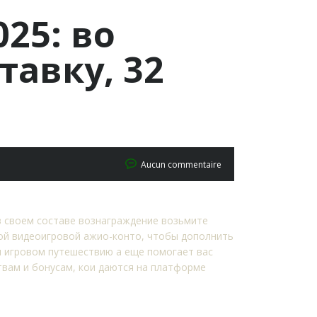
25: во
тавку, 32
Aucun commentaire
в своем составе вознаграждение возьмите
ной видеоигровой ажио-конто, чтобы дополнить
м игровом путешествию а еще помогает вас
вам и бонусам, кои даются на платформе