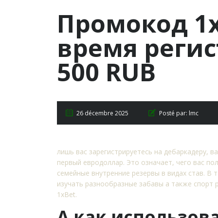
Промокод 1x
время регис
500 RUB
26 décembre 2025
Posté par:
lmc
лишь вас зарегистрируетесь на дебаркадеру, 
первый евродоллар. Это означает, чего вас п
семейные внутренние резервы в видах став. В
изучать разнообразные забавы а также спорт 
1xBet.
А как использов