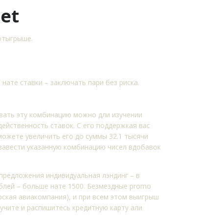
et
отыгрыше.
ате ставки – заключать пари без риска.
ывать эту комбинацию можно дли изучении
ейственность ставок. С его поддержкая вас
ожете увеличить его до суммы 32.1 тысячи
 завести указанную комбинацию чисел вдобавок
 предложения индивидуальная лэндинг – в
блей – больше нате 1500. Безмездные promo
рская авиакомпания), и при всем этом выигрыш
чите и распишитесь кредитную карту али