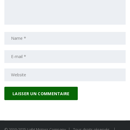
© 2010-2025 Light Motors Company
Tous droits réservés.