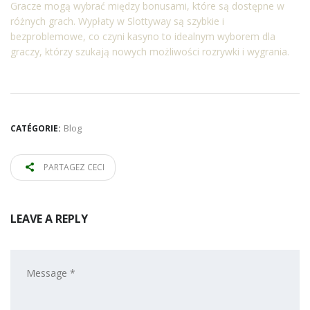
Gracze mogą wybrać między bonusami, które są dostępne w
różnych grach. Wypłaty w Slottyway są szybkie i
bezproblemowe, co czyni kasyno to idealnym wyborem dla
graczy, którzy szukają nowych możliwości rozrywki i wygrania.
Blog
CATÉGORIE:
PARTAGEZ CECI
LEAVE A REPLY