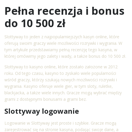
Pełna recenzja i bonus
do 10 500 zł
Slottyway to jeden z najpopularniejszych kasyn online, które
oferują swoim graczy wiele możliwości rozrywki i wygrania. W
tym artykule przedstawiamy pełną recenzję tego kasyna, w
której omówimy jego zalety i wady, a także bonus do 10 500 zł.
Slottyway to kasyno online, które zostało założone w 2012
roku. Od tego czasu, kasyno to zyskało wiele popularności
wśród graczy, którzy szukają nowych możliwości rozrywki i
wygrania. Kasyno oferuje wiele gier, w tym sloty, ruletke,
blackjacka, a także wiele innych. Gracze mogą wybrać między
grami z dostępnymi bonusami a grami bez.
Slottyway logowanie
Logowanie w Slottyway jest proste i szybkie. Gracze mogą
zarejestrować się na stronie kasyna, podając swoje dane, a